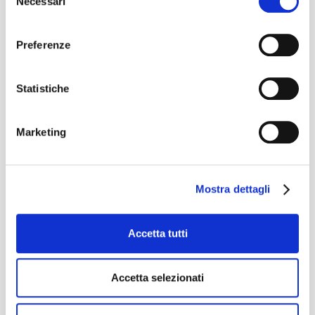
Necessari
del
consenso
Preferenze
Search
Ricerca
Statistiche
per:
Menu
Marketing
La Nostra Storia
I nostri servizi
I nostri prodotti
Mostra dettagli
Usato e Noleggio
Dove Siamo
Accetta tutti
Contatti e Orari
Members
Accetta selezionati
Accedi
Feed dei contenuti