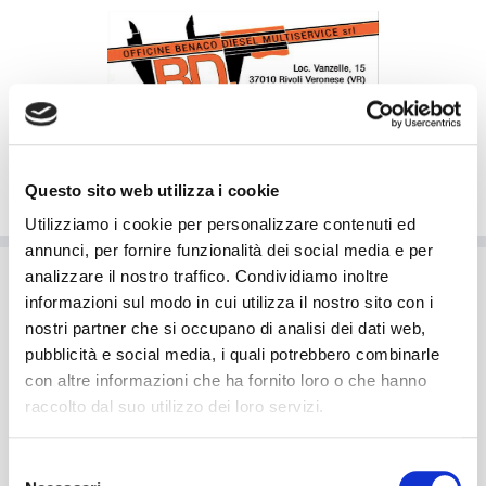
OFFICINE BENACO DIESEL MULTISERVICE
Questo sito web utilizza i cookie
Utilizziamo i cookie per personalizzare contenuti ed
annunci, per fornire funzionalità dei social media e per
Passa
analizzare il nostro traffico. Condividiamo inoltre
al
Pagina iniziale
»
I nostri prodotti
»
hdr_logo
informazioni sul modo in cui utilizza il nostro sito con i
contenuto
hdr_logo
nostri partner che si occupano di analisi dei dati web,
pubblicità e social media, i quali potrebbero combinarle
con altre informazioni che ha fornito loro o che hanno
raccolto dal suo utilizzo dei loro servizi.
← Precedente
Successivo →
Selezione